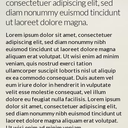
consectetuer adipiscing elit, sed
Songz 4 Peace
diam nonummy euismod tincidunt
Reform Journey Blog
ut laoreet dolore magna.
Events
Lorem ipsum dolor sit amet, consectetuer
Calendar
adipiscing elit, sed diam nonummy nibh
euismod tincidunt ut laoreet dolore magna
Booking
aliquam erat volutpat. Ut wisi enim ad minim
Shop
veniam, quis nostrud exerci tation
ullamcorper suscipit lobortis nisl ut aliquip
0 items
$0.00
ex ea commodo consequat. Duis autem vel
eum iriure dolor in hendrerit in vulputate
velit esse molestie consequat, vel illum
dolore eu feugiat nulla facilisis. Lorem ipsum
dolor sit amet, consectetuer adipiscing elit,
sed diam nonummy nibh euismod tincidunt ut
laoreet dolore magna aliquam erat volutpat.
Ut wisi enim ad minim veniam.