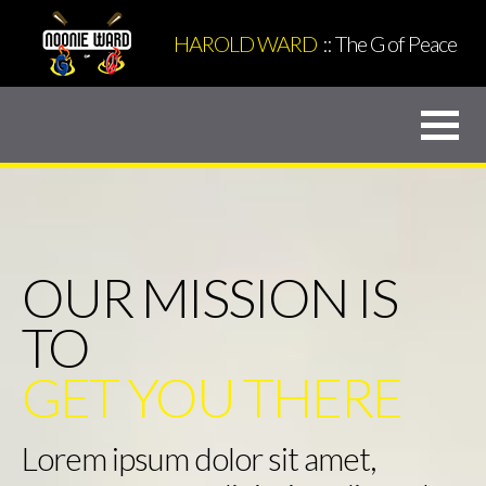
HAROLD WARD
:: The G of Peace
<<<
About
Harold Ward
OUR MISSION IS
Gangstanomics
TO
Supporters
GET YOU THERE
NoonieTV
Youth
Lorem ipsum dolor sit amet,
Youth Outreach Agenda