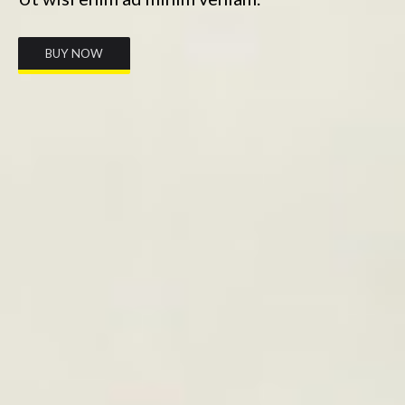
BUY NOW
.
.